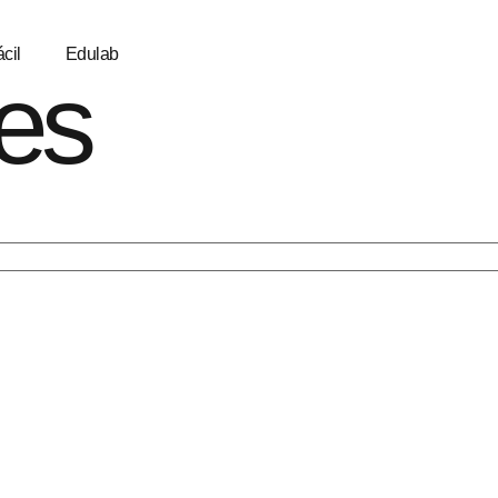
cil
Edulab
es