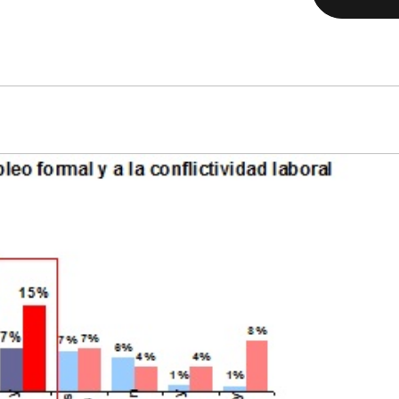
rlas y
Gestión públi
acitaciones
basada en da
amos políticas,
Diseñamos tableros y sis
mas y realidades locales
de medición que conviert
ntender sus causas y
datos en decisiones.
s. Desarrollamos
Cuantificamos, compara