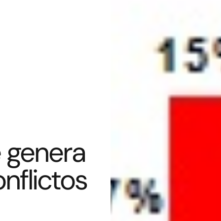
e genera
nflictos