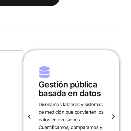
ca
Investigación y
tos
desarrollo
temas
Analizamos políticas,
en los
programas y realidades locales
para entender sus causas y
mos y
efectos. Desarrollamos