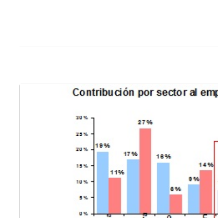
Cha
cap
Analiz
progra
para e
efecto