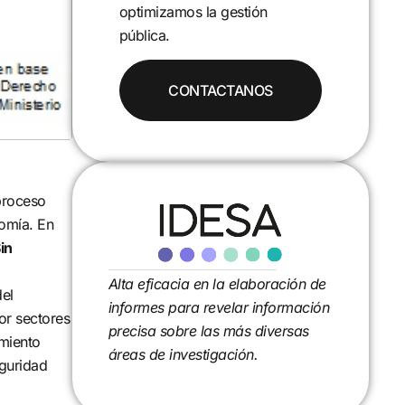
proyectos de investigación que
aportan evidencia y soluciones.
 proceso
nomía. En
in
Alta eficacia en la elaboración de
del
informes para revelar información
or sectores
precisa sobre las más diversas
amiento
áreas de investigación.
eguridad