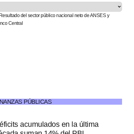
INANZAS PÚBLICAS
éficits acumulados en la última
écada suman 14% del PBI