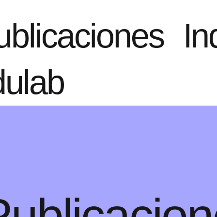
ublicaciones
In
ulab
Publicacio