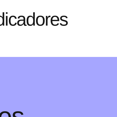
dicadores
nes