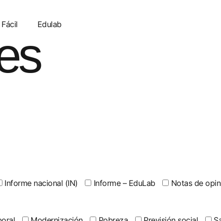
 Fácil
Edulab
es
Informe nacional (IN)
Informe – EduLab
Notas de opin
oral
Modernización
Pobreza
Previsión social
Sa