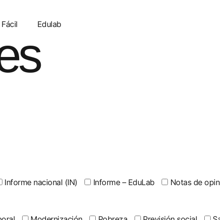
 Fácil
Edulab
es
Informe nacional (IN)
Informe – EduLab
Notas de opin
oral
Modernización
Pobreza
Previsión social
Sa