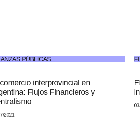
NANZAS PÚBLICAS
F
 comercio interprovincial en
E
gentina: Flujos Financieros y
i
ntralismo
03
07/2021