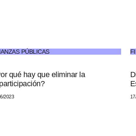
NANZAS PÚBLICAS
F
or qué hay que eliminar la
D
participación?
E
06/2023
17