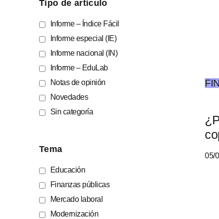
Tipo de artículo
Informe – Índice Fácil
Informe especial (IE)
Informe nacional (IN)
Informe – EduLab
FI
Notas de opinión
Novedades
Sin categoría
¿P
co
Tema
05/
Educación
Finanzas públicas
Mercado laboral
Modernización