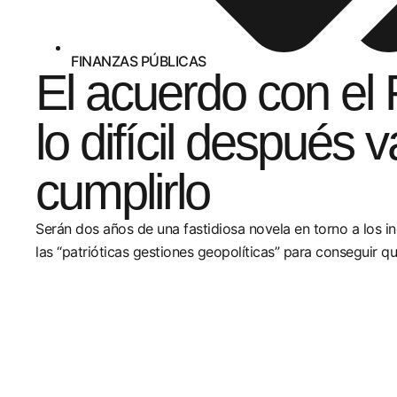
FINANZAS PÚBLICAS
El acuerdo con el 
lo difícil después v
cumplirlo
Serán dos años de una fastidiosa novela en torno a los i
las “patrióticas gestiones geopolíticas” para conseguir qu