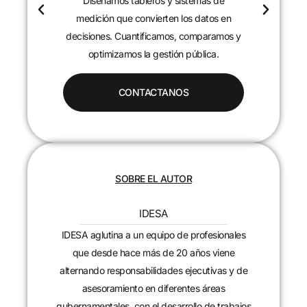
Diseñamos tableros y sistemas de
c
medición que convierten los datos en
decisiones. Cuantificamos, comparamos y
optimizamos la gestión pública.
CONTACTANOS
SOBRE EL AUTOR
IDESA
IDESA aglutina a un equipo de profesionales
que desde hace más de 20 años viene
alternando responsabilidades ejecutivas y de
asesoramiento en diferentes áreas
gubernamentales, con el desarrollo de trabajos