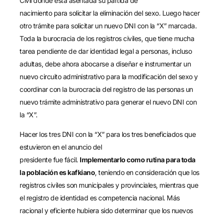
Civil
donde está asentada su partida de
nacimiento
para
solicitar la eliminación
del sexo. Luego hacer
otro trámite para solicitar un nuevo DNI con la “X” marcada.
Toda la burocracia de los registros civiles
,
que tiene mucha
tarea pendiente de dar identidad legal a personas
,
incluso
adultas, debe ahora
abocarse a
diseñar e instrumentar un
nuevo circuito administrativo para la modificación del sexo y
coordinar con la burocracia del registro de las personas un
nuevo trámite administrativo para generar el nuevo DNI con
la “X”.
Hacer los tres DNI con la “X” para
los tres beneficiados que
estuvieron en
el anuncio del
presidente
fue
fácil.
Implementarlo como rutina para toda
la población es
k
afkiano
,
teniendo en consideración que los
registros civiles son municipales y provinciales, mientras que
el registro de identidad es competencia nacional. Más
racional y eficiente hubiera sido determinar que los nuevos