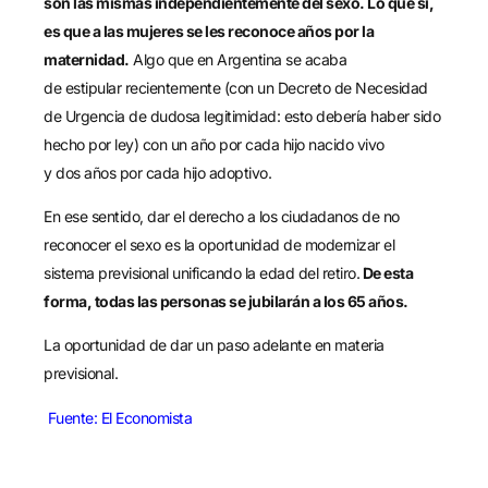
son las mismas independientemente del sexo. Lo que sí,
es que a las mujeres se les reconoce años por la
maternidad.
Algo que en Argentina se
acaba
de
estipul
ar
recientemente
(con un Decreto de Necesidad
de Urgencia de dudosa legitimidad
:
esto debería haber sido
hecho por ley)
con
un
año por cada hijo nacido vivo
y
dos
años por cada hijo adoptivo.
En es
e sentido, dar el derecho a los ciudadanos de no
reconocer el sexo es la oportunidad de modernizar el
sistema previsional
unificando la edad del retiro
.
De esta
forma,
todas las personas se jubilarán a los 65 años.
La oportunidad de dar un paso adelante en materia
previsional.
Fuente: El Economista