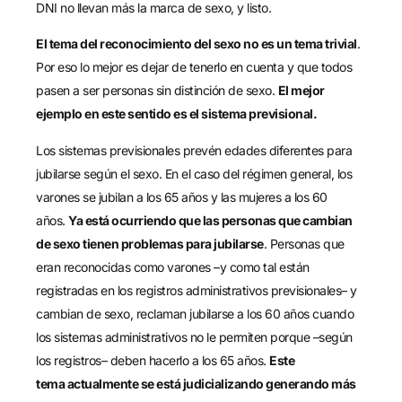
DNI no llevan
más la
marca de sexo, y listo.
El tema del reconocimiento del sexo
no es un tema trivial
.
Por
eso lo mejor es dejar de tenerlo en cuenta y que todos
pasen a ser personas sin distinción de sexo.
El mejor
ejemplo en este sentido es el sistema previsional.
Los sistemas previsionales prevén edades diferentes para
jubilarse
según el sexo
.
En el caso del régimen general, los
varones se jubilan a los 65 años y las mujeres a los 60
años.
Ya está ocurriendo que las personas que cambian
de sexo tienen problemas para jubilarse
. Personas que
eran reconocidas como varones –y como tal están
registradas en los registros
administrativos
previsionales– y
cambian de sexo
,
reclaman jubilarse a los 60 años cuando
los sistemas administrativos no l
e
permiten porque
–
según
los registros
–
debe
n
hacerlo a los 65 años.
Est
e
tema
actualmente
se
está judicializa
n
do
generando
más