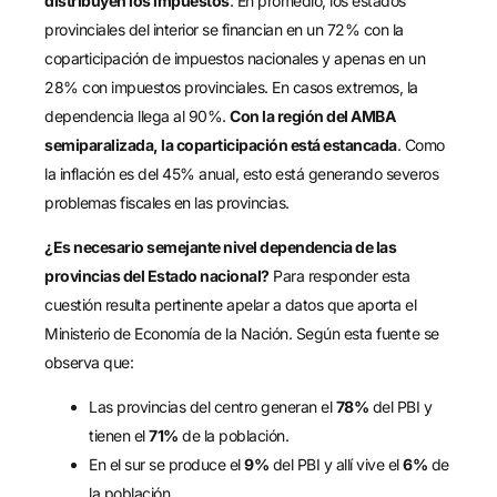
distribuyen los impuestos
. En promedio, los estados
provinciales del interior se financian en un 72% con la
coparticipación de impuestos nacionales y apenas en un
28% con impuestos provinciales. En casos extremos, la
dependencia llega al 90%.
Con la región del AMBA
semiparalizada, la coparticipación está estancada
. Como
la inflación es del 45% anual, esto está generando severos
problemas fiscales en las provincias.
¿Es necesario semejante nivel dependencia de las
provincias del Estado nacional?
Para responder esta
cuestión resulta pertinente apelar a datos que aporta el
Ministerio de Economía de la Nación. Según esta fuente se
observa que:
Las provincias del centro generan el
78%
del PBI y
tienen el
71%
de la población.
En el sur se produce el
9%
del PBI y allí vive el
6%
de
la población.