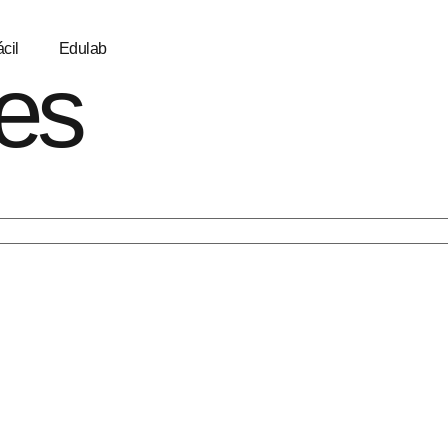
cil
Edulab
es