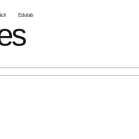
cil
Edulab
es