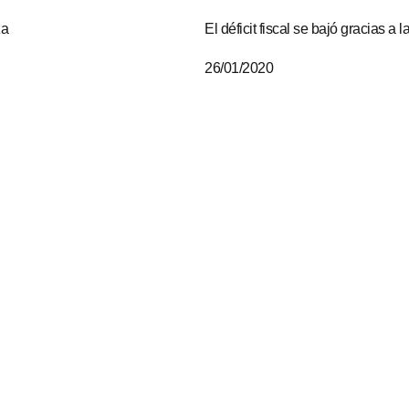
za
El déficit fiscal se bajó gracias a l
26/01/2020