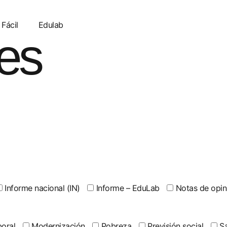
 Fácil
Edulab
es
Informe nacional (IN)
Informe – EduLab
Notas de opin
oral
Modernización
Pobreza
Previsión social
Sa