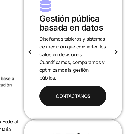
Gestión pública
basada en datos
Diseñamos tableros y sistemas
A
de medición que convierten los
p
datos en decisiones.
p
Cuantificamos, comparamos y
e
optimizamos la gestión
p
pública.
a
CONTACTANOS
o Federal
itaria