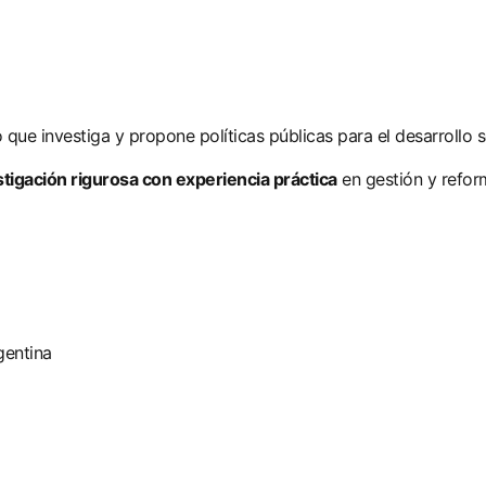
o que investiga y propone políticas públicas para el desarrollo 
igación rigurosa con experiencia práctica
en gestión y refor
gentina
a de salud necesita más plata. Una mirada retrospectiva
tural en el 2018 y desde entonces no se recupera. Esto
omo imprescindible.