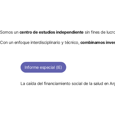
Somos un
centro de estudios independiente
sin fines de lucr
Con un enfoque interdisciplinario y técnico,
combinamos invest
Informe especial (IE)
La caída del financiamiento social de la salud en Ar
Un lugar común es la afirmación que el sistem
ayuda a ver que el problema pasó a ser estruc
muestra que ordenar el PMO es tan urgente c