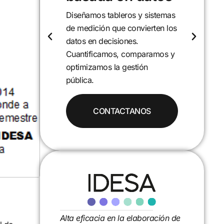
temas
Analizamos políticas,
en los
programas y realidades locales
para entender sus causas y
mos y
efectos. Desarrollamos
proyectos de investigación que
aportan evidencia y soluciones.
Alta eficacia en la elaboración de