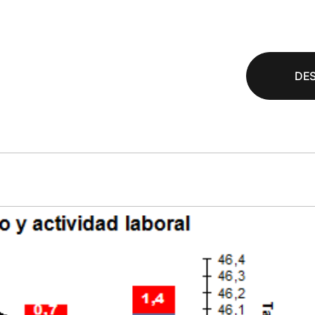
DE
rlas y
Gestión públi
acitaciones
basada en da