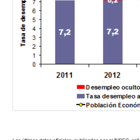
Analiz
progra
para e
efecto
proyec
aporta