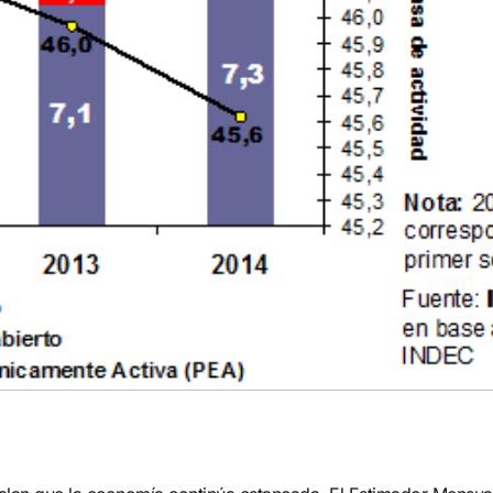
amos políticas,
Diseñamos tableros y sis
mas y realidades locales
de medición que conviert
ntender sus causas y
datos en decisiones.
s. Desarrollamos
Cuantificamos, compara
tos de investigación que
optimizamos la gestión
n evidencia y soluciones.
pública.
CONTACTANOS