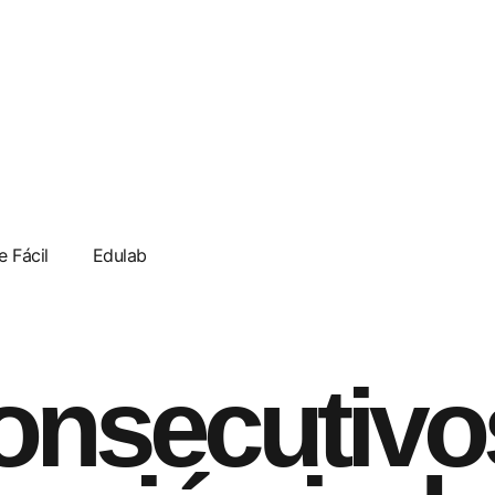
e Fácil
Edulab
onsecutivo