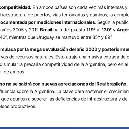
competitividad.
En ambos países son cada vez más intensas y fr
nfraestructura de puertos, vías ferroviarias y caminos; la comple
 documentada por mediciones internacionales
. Según la publi
os años 2005 y 2012
Brasil
bajó del puesto
119°
al
130°
y
Argen
al 43°, mientras que Uruguay se mantuvo entre 85° y 89°.
isimulada por la mega devaluación del año 2002 y posteriorme
rvas de recursos naturales. Esto atrajo una masiva entrada de
disimular la precaria competitividad de la Argentina, pero en el 
ial de ambos.
ino no se saldrá con nuevas apreciaciones del Real brasileño.
influencia sobre la Argentina. La clave para sostener el crecimi
que apunten a superar las deficiencias de infraestructura y de s
pleos productivos.