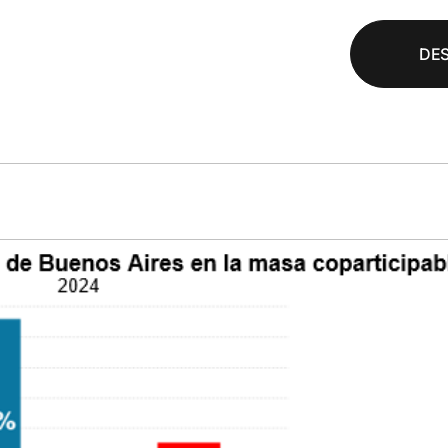
DE
rlas y
Gestión públi
acitaciones
basada en da
amos políticas,
Diseñamos tableros y sis