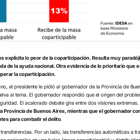
mas y realidades locales
de medición que conviert
ntender sus causas y
datos en decisiones.
s. Desarrollamos
Cuantificamos, compara
tos de investigación que
optimizamos la gestión
n evidencia y soluciones.
pública.
CONTACTANOS
es explicita lo peor de la coparticipación. Resulta muy paradó
da de la ayuda nacional. Otra evidencia de lo prioritario que e
uperar la coparticipación.
o, el presidente le pidió al gobernador de la Provincia de Bue
suelva al tema. El gobernador respondió que el origen del probl
guridad. El acalorado debate gira entre dos visiones extremas.
 la Provincia de Buenos Aires, mientras que el gobernador co
tes para combatir el delito
.
 transferencias. Por un lado, las transferencias automáticas a tr
os nacionales en una bolsa (masa coparticipable) y distribuirlo