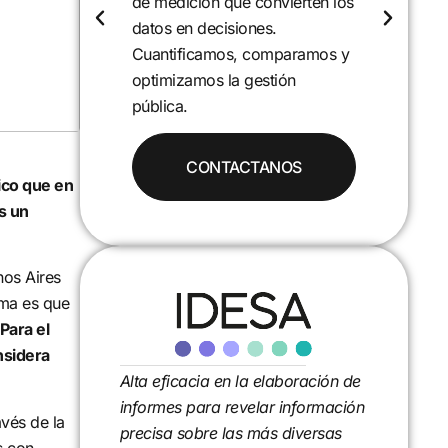
en los
programas y realidades locales
para entender sus causas y
mos y
efectos. Desarrollamos
proyectos de investigación que
aportan evidencia y soluciones.
jico que en
s un
nos Aires
ema es que
Para el
nsidera
Alta eficacia en la elaboración de
informes para revelar información
avés de la
precisa sobre las más diversas
s con