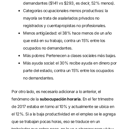
demandantes ($141 vs $293, es decir, 52% menos).
Categorías ocupacionales menos productivas:
la
mayoría se trata de asalariados privados no
registrados y cuentapropistas no profesionales.
Menos antigüedad
: el 38% hace menos de un año
que está en su trabajo, contra un 15% entre los
ocupados no demandantes.
M
ás pobres:
Pertenecen a clases sociales más bajas.
Más ayuda social: el 30% recibe ayuda en dinero por
parte del estado, contra un 15% entre los ocupados
no demandantes.
Por otro lado, es necesario adicionar a lo anterior, el
fenómeno de la
subocupación horaria
. En el 1er trimestre
de 2017 estaba en torno al 10% y actualmente se ubica en
el 12%. Si a la baja productividad en el empleo se le agrega
que se trabajan pocas horas, eso se traduce en un
trabajador que cobra poco, no le va a alcanzar para vivir y