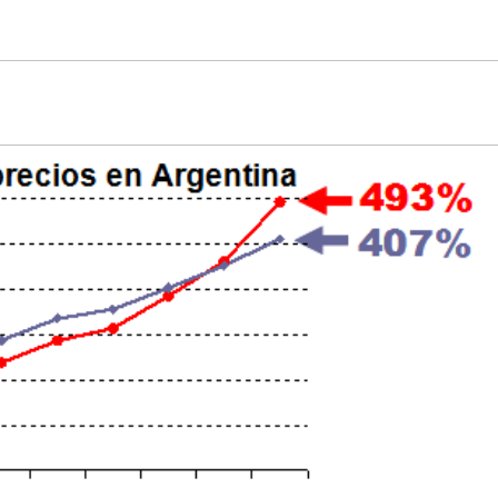
rlas y
Gestión públi
acitaciones
basada en da
amos políticas,
Diseñamos tableros y sis
mas y realidades locales
de medición que conviert
ntender sus causas y
datos en decisiones.
s. Desarrollamos
Cuantificamos, compara
tos de investigación que
optimizamos la gestión
n evidencia y soluciones.
pública.