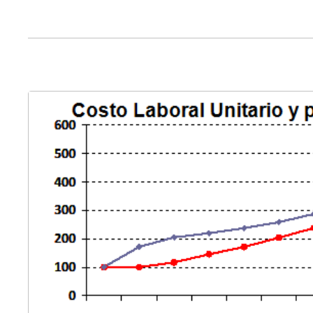
Cha
cap
Analiz
progra
para e
efecto
proyec
aporta