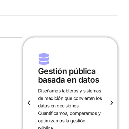
ca
Investigación y
tos
desarrollo
temas
Analizamos políticas,
en los
programas y realidades locales
para entender sus causas y
mos y
efectos. Desarrollamos
proyectos de investigación que
aportan evidencia y soluciones.