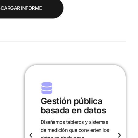
SCARGAR INFORME
ca
Investigación y
tos
desarrollo
stemas
Analizamos políticas,
en los
programas y realidades locales