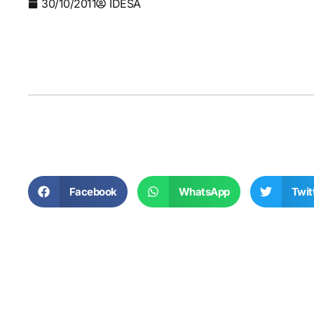
30/10/2011
IDESA
Facebook
WhatsApp
Twit
Cha
cap
Analiz
progra