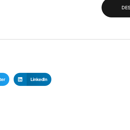
DE
ter
LinkedIn
rlas y
Gestión públi
acitaciones
basada en da
amos políticas,
Diseñamos tableros y si
mas y realidades locales
de medición que conviert