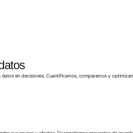
datos
 datos en decisiones. Cuantificamos, comparamos y optimizamo
ender sus causas y efectos. Desarrollamos proyectos de investi