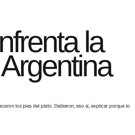
nfrenta la
 Argentina
aron los pies del plato. Debieron, eso sí, explicar porque lo