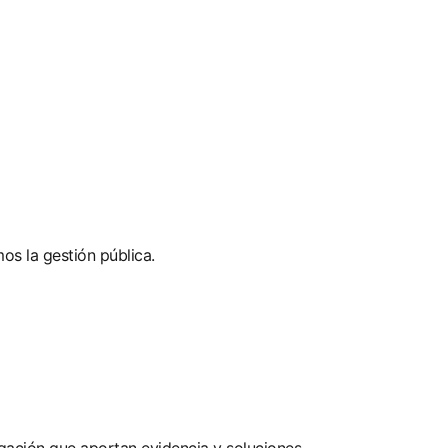
s la gestión pública.
gación que aportan evidencia y soluciones.