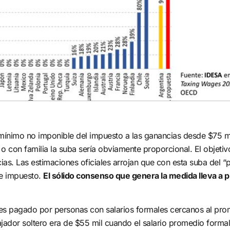
mas y realidades locales
de medición que conviert
ntender sus causas y
datos en decisiones.
s. Desarrollamos
Cuantificamos, compara
tos de investigación que
optimizamos la gestión
n evidencia y soluciones.
pública.
CONTACTANOS
l mínimo no imponible del impuesto a las ganancias desde $75 m
 o con familia la suba sería obviamente proporcional. El objetiv
as. Las estimaciones oficiales arrojan que con esta suba del “
te impuesto.
El sólido consenso que genera la medida lleva a 
 es pagado por personas con salarios formales cercanos al pro
jador soltero era de $55 mil cuando el salario promedio formal