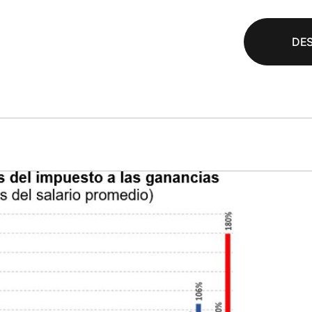
DE
rlas y
Gestión públi
acitaciones
basada en da
amos políticas,
Diseñamos tableros y sis