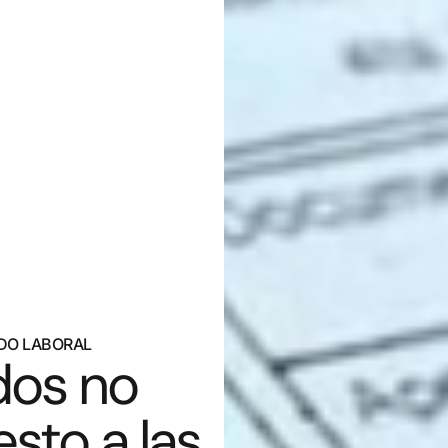
DO LABORAL
dos no
sto a las