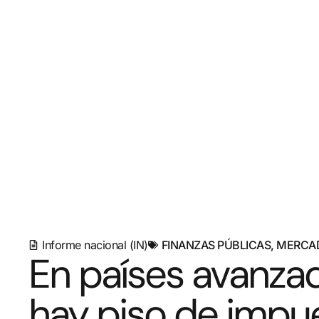
Informe nacional (IN)
FINANZAS PÚBLICAS
,
MERCA
En países avanza
hay piso de impue