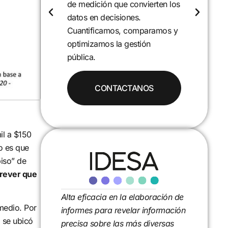
en los
programas y realidades locales
para entender sus causas y
mos y
efectos. Desarrollamos
proyectos de investigación que
aportan evidencia y soluciones.
il a $150
o es que
piso” de
prever que
Alta eficacia en la elaboración de
medio. Por
informes para revelar información
 se ubicó
precisa sobre las más diversas