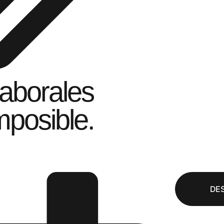
laborales
mposible.
DE