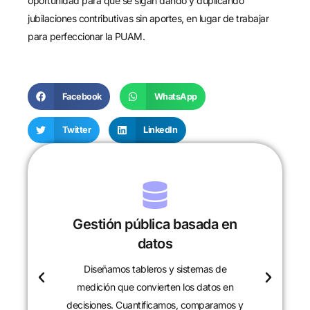
oportunidad para que se sigan dando y duplicando
jubilaciones contributivas sin aportes, en lugar de trabajar
para perfeccionar la PUAM.
Facebook
WhatsApp
Twitter
LinkedIn
Gestión pública basada en
datos
Diseñamos tableros y sistemas de
c
medición que convierten los datos en
decisiones. Cuantificamos, comparamos y