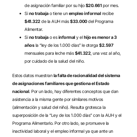
de asignación familiar por su hijo
$20.661
por mes.
Si
no trabaja
o tiene un
empleo informal
recibe
$41.322
de la AUH más
$33.000
del Programa
Alimentar.
Si
no trabaja
o es
informal
y el
hijo es menor a 3
años
la “ley de los 1.000 días” le otorga
$2.597
mensuales para leche más
$41.322
, una vez al año,
por cuidado de la salud del niño.
Estos datos muestran
la falta de racionalidad del sistema
de asignaciones familiares que gestiona el Estado
nacional
. Por un lado, hay diferentes conceptos que dan
asistencia a la misma gente por similares motivos
(alimentación y salud del niño). Resulta grotesca la
superposición de la “Ley de los 1.000 días” con la AUH y el
Programa Alimentario. Por otro lado, se promueve la
inactividad laboral y el empleo informal ya que ante un