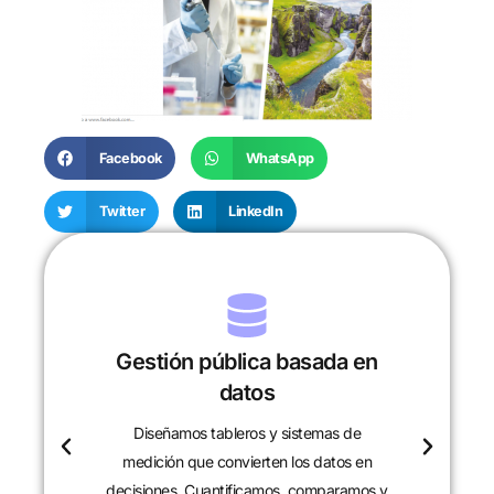
Facebook
WhatsApp
Twitter
LinkedIn
Gestión pública basada en
datos
Diseñamos tableros y sistemas de
c
medición que convierten los datos en
decisiones. Cuantificamos, comparamos y