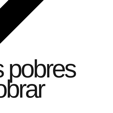
s pobres
obrar