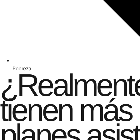
Pobreza
¿Realmente 
tienen más 
planes asis