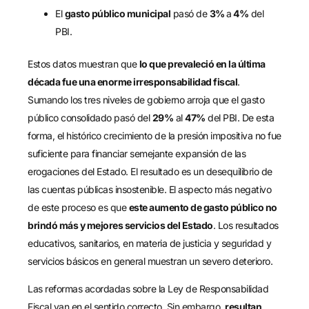
El
gasto público municipal
pasó de
3%
a
4%
del
PBI.
Estos datos muestran que
lo que prevaleció en la última
década fue una enorme irresponsabilidad fiscal
.
Sumando los tres niveles de gobierno arroja que el gasto
público consolidado pasó del
29%
al
47%
del PBI. De esta
forma, el histórico crecimiento de la presión impositiva no fue
suficiente para financiar semejante expansión de las
erogaciones del Estado. El resultado es un desequilibrio de
las cuentas públicas insostenible. El aspecto más negativo
de este proceso es que
este aumento de gasto público no
brindó más y mejores servicios del Estado
. Los resultados
educativos, sanitarios, en materia de justicia y seguridad y
servicios básicos en general muestran un severo deterioro.
Las reformas acordadas sobre la Ley de Responsabilidad
Fiscal van en el sentido correcto. Sin embargo,
resultan