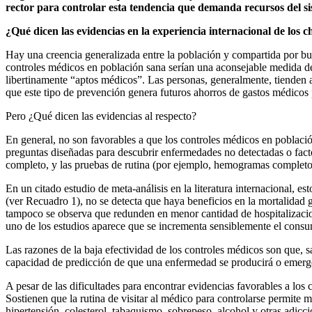
rector para controlar esta tendencia que demanda recursos del si
¿Qué dicen las evidencias en la experiencia internacional de los 
Hay una creencia generalizada entre la población y compartida por b
controles médicos en población sana serían una aconsejable medida de p
libertinamente “aptos médicos”. Las personas, generalmente, tienden a
que este tipo de prevención genera futuros ahorros de gastos médicos
Pero ¿Qué dicen las evidencias al respecto?
En general, no son favorables a que los controles médicos en poblaci
preguntas diseñadas para descubrir enfermedades no detectadas o facto
completo, y las pruebas de rutina (por ejemplo, hemogramas completos, 
En un citado estudio de meta-análisis en la literatura internacional, e
(ver Recuadro 1), no se detecta que haya beneficios en la mortalidad 
tampoco se observa que redunden en menor cantidad de hospitalizacion
uno de los estudios aparece que se incrementa sensiblemente el cons
Las razones de la baja efectividad de los controles médicos son que, s
capacidad de predicción de que una enfermedad se producirá o emerg
A pesar de las dificultades para encontrar evidencias favorables a lo
Sostienen que la rutina de visitar al médico para controlarse permite
hipertensión, colesterol, tabaquismo, sobrepeso, alcohol y otras adicc