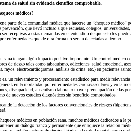
stema de salud sin evidencia científica comprobable.
chequeos médicos?
uena parte de la comunidad médica que hacerse un “chequeo médico” per
revención, que llevó incluso a que escuelas, colegios, universidades, c
 ser receptivas a estas demandas en el entendido de que esto les puede
 por enfermedades que de otra forma no serían detectadas a tiempo.
ón sana tengan algún impacto positivo importante
. Un control médico co
res de riesgo tales como tabaquismo, adicciones, salud emocional, aseso
rayos, electrocardiogramas, análisis de orina, etc.) en pacientes asint
sto es, un relevamiento y procesamiento estadístico para medir relevancia
general, en la mortalidad por enfermedades cardiovasculares y en la mor
es, discapacidad, ausentismo laboral o mayor preocupación de las pers
umo de nuevos estudios diagnósticos sin beneficio comprobados.
acando la detección de los factores convencionales de riesgos (hipertens
erá.
s chequeos médicos en población sana, muchos médicos dedicados a la prá
 mantener un diálogo franco y permanente que enriquece la relación médic
iones, y también factores de riesgos ligados a la salud mental, como prob