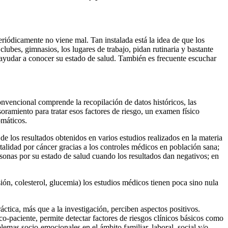
iódicamente no viene mal. Tan instalada está la idea de que los
lubes, gimnasios, los lugares de trabajo, pidan rutinaria y bastante
 ayudar a conocer su estado de salud. También es frecuente escuchar
nvencional comprende la recopilación de datos históricos, las
ramiento para tratar esos factores de riesgo, un examen físico
omáticos.
 de los resultados obtenidos en varios estudios realizados en la materia
talidad por cáncer gracias a los controles médicos en población sana;
onas por su estado de salud cuando los resultados dan negativos; en
ión, colesterol, glucemia) los estudios médicos tienen poca sino nula
ctica, más que a la investigación, perciben aspectos positivos.
o-paciente, permite detectar factores de riesgos clínicos básicos como
lemas socio-emocionales en el ámbito familiar, laboral, social y/o