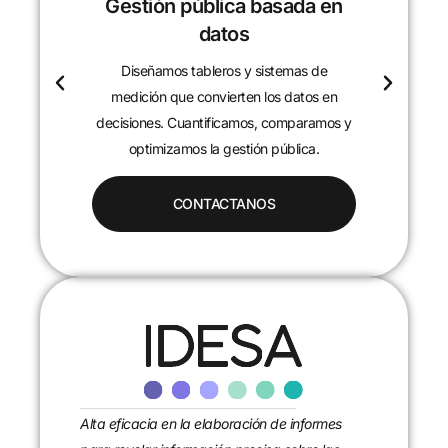
ón pública basada en
Investigación y 
datos
Analizamos políticas
realidades locales par
amos tableros y sistemas de
causas y efectos. Desarr
n que convierten los datos en
de investigación que apo
s. Cuantificamos, comparamos y
soluciones
mizamos la gestión pública.
CONTACTANOS
Alta eficacia en la elaboración de informes