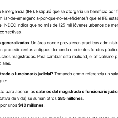
 Emergencia (IFE). Estipuló que se otorgaría un beneficio por f
amiliar-de-emergencia-por-que-no-es-eficiente/
) que el IFE est
el INDEC indica que no más de 125 mil jóvenes urbanos de men
correctivas.
s generalizadas
. Un área donde prevalecen prácticas administr
on procedimientos antiguos demanda crecientes fondos públicos
uchos magistrados. Para cambiar esta realidad, el oficialismo 
iales.
ado o funcionario judicial?
Tomando como referencia un salari
que:
sto para abonar los
salarios del magistrado o funcionario judici
ativa de vida) se suman otros
$85 millones
.
por unos
$40 millones
.