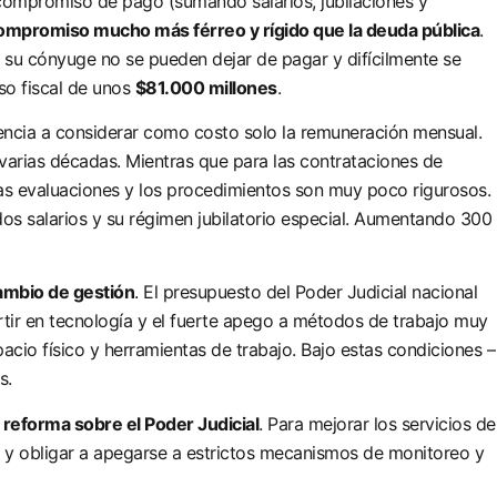
 compromiso de pago (sumando salarios, jubilaciones y
ompromiso mucho más férreo y rígido que la deuda pública
.
 y su cónyuge no se pueden dejar de pagar y difícilmente se
so fiscal de unos
$81.000 millones
.
dencia a considerar como costo solo la remuneración mensual.
r varias décadas. Mientras que para las contrataciones de
las evaluaciones y los procedimientos son muy poco rigurosos.
dos salarios y su régimen jubilatorio especial. Aumentando 300
cambio de gestión
. El presupuesto del Poder Judicial nacional
ertir en tecnología y el fuerte apego a métodos de trabajo muy
cio físico y herramientas de trabajo. Bajo estas condiciones –
s.
 reforma sobre el Poder Judicial
. Para mejorar los servicios de
as y obligar a apegarse a estrictos mecanismos de monitoreo y