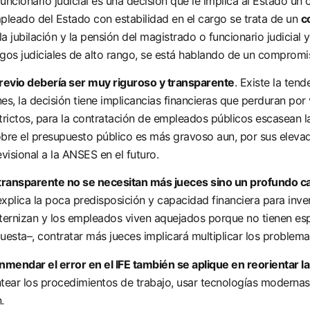
ncionario judicial es una decisión que le implica al Estado un
mpleado del Estado con estabilidad en el cargo se trata de un
c
la jubilación y la pensión del magistrado o funcionario judicial
rgos judiciales de alto rango, se está hablando de un compromi
previo debería ser muy riguroso y transparente
. Existe la ten
nes, la decisión tiene implicancias financieras que perduran po
strictos, para la contratación de empleados públicos escasean 
sobre el presupuesto público es más gravoso aun, por sus eleva
isional a la ANSES en el futuro.
 y transparente no se necesitan más jueces sino un profundo 
 explica la poca predisposición y capacidad financiera para inv
ternizan y los empleados viven aquejados porque no tienen espa
puesta–, contratar más jueces implicará multiplicar los problema
mendar el error en el IFE también se aplique en reorientar la
lantear los procedimientos de trabajo, usar tecnologías modern
.