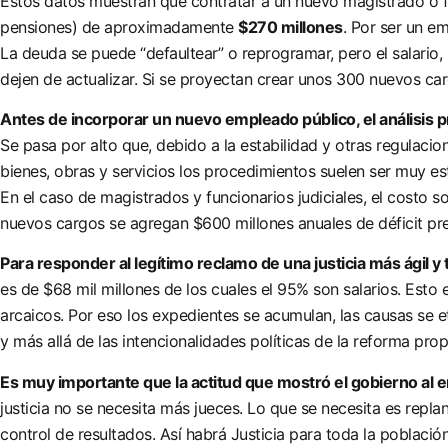
Estos datos muestran que contratar a un nuevo magistrado o fu
pensiones) de aproximadamente
$270 millones
. Por ser un e
La deuda se puede “defaultear” o reprogramar, pero el salario, 
dejen de actualizar. Si se proyectan crear unos 300 nuevos ca
Antes de incorporar un nuevo empleado público, el análisis 
Se pasa por alto que, debido a la estabilidad y otras regulacio
bienes, obras y servicios los procedimientos suelen ser muy e
En el caso de magistrados y funcionarios judiciales, el costo 
nuevos cargos se agregan $600 millones anuales de déficit prev
Para responder al legítimo reclamo de una justicia más ágil
es de $68 mil millones de los cuales el 95% son salarios. Esto
arcaicos. Por eso los expedientes se acumulan, las causas se e
y más allá de las intencionalidades políticas de la reforma pro
Es muy importante que la actitud que mostró el gobierno al en
justicia no se necesita más jueces. Lo que se necesita es rep
control de resultados. Así habrá Justicia para toda la población