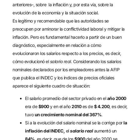
anteriores–, sobre la inflación y, por esta vía, sobre la
evolución de la economía y la situación social.
Es legítimo y recomendable que las autoridades se
preocupen por aminorar la conflictividad laboral y mitigar la
inflación. Pero es fundamental hacerlo a partir de un buen
diagnóstico, especialmente en relación a cómo
evolucionaron los salarios respecto a los precios, es decir,
cómo evolucionó el
salario real
. Considerando los salarios
nominales declarados por los empleadores antes la AFIP
que publica el INDEC y los índices de precios oficiales
aparece el siguiente cuadro de situación:
El salario promedio del sector privado en el
año 2000
era de
$900
y en el año
2010
es de
$ 4.200
, es decir,
tuvo
un crecimiento nominal del 367%
.
Si a la evolución del salario nominal se la corrige por
la
inflación del INDEC,
el
salario real
aumentó un
84%
, es decir, que de los
$900
del año 2000 se