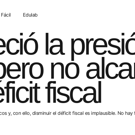
 Fácil
Edulab
ció la presi
 pero no alc
icit fiscal
 y, con ello, disminuir el déficit fiscal es implausible. No hay 