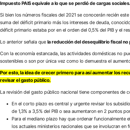
Impuesto PAIS equivale a lo que se perdió de cargas sociales
Si bien los números fiscales del 2021 se conocerán recién este j
suma del déficit primario más los intereses de deuda, conocid
déficit primario estaba por en el orden del 0,5% del PIB y el re
Lo anterior señala que
la reducción del desequilibrio fiscal no
Con la economía estancada, las actividades domésticas no pue
sostenibles o son por única vez como lo demuestra el aumento 
Por esto, la idea de crecer primero para así aumentar los recur
revisar el gasto público.
La revisión del gasto público nacional tiene componentes de c
En el corto plazo es central y urgente revisar los subsid
de 1,3% a 3,5% del PIB o sea aumentaron en 2 puntos por
Para el mediano plazo hay que ordenar funcionalmente el s
los actuales ministerios nacionales que se involucran en 