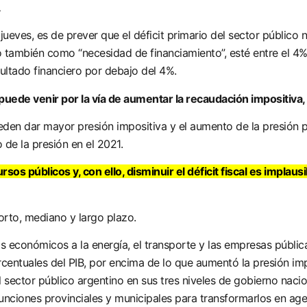
.
ueves, es de prever que el déficit primario del sector público n
o también como “necesidad de financiamiento”, esté entre el 4
sultado financiero por debajo del 4%.
 puede venir por la vía de aumentar la recaudación impositiva, 
den dar mayor presión impositiva y el aumento de la presión p
de la presión en el 2021.
sos públicos y, con ello, disminuir el déficit fiscal es implaus
orto, mediano y largo plazo.
ios económicos a la energía, el transporte y las empresas públi
centuales del PIB, por encima de lo que aumentó la presión imp
ector público argentino en sus tres niveles de gobierno nacion
funciones provinciales y municipales para transformarlos en age