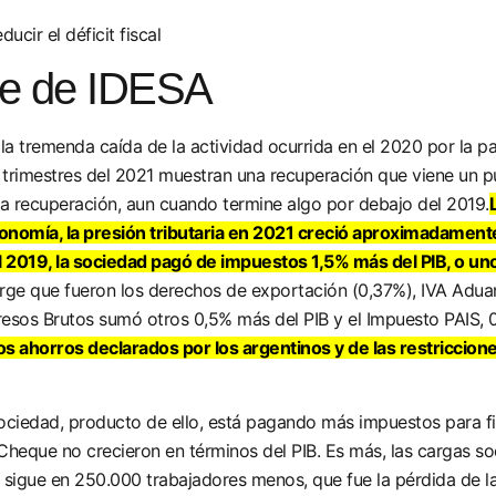
nte de IDESA
la tremenda caída de la actividad ocurrida en el 2020 por la p
 trimestres del 2021 muestran una recuperación que viene un p
 la recuperación, aun cuando termine algo por debajo del 2019.
conomía, la presión tributaria en 2021 creció aproximadament
el 2019, la sociedad pagó de impuestos 1,5% más del PIB, o u
urge que fueron los derechos de exportación (0,37%), IVA Adu
resos Brutos sumó otros 0,5% más del PIB y el Impuesto PAIS,
los ahorros declarados por los argentinos y de las restriccio
ociedad, producto de ello, está pagando más impuestos para fin
eque no crecieron en términos del PIB. Es más, las cargas soci
 sigue en 250.000 trabajadores menos, que fue la pérdida de 